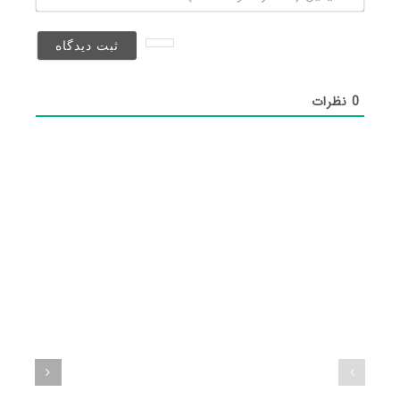
(منتشر
نخواهد
شد)*
0
نظرات