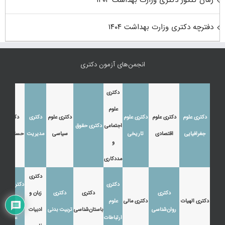
دفترچه دکتری وزارت بهداشت ۱۴۰۴
انجمن‌های آزمون دکتری
دکتری
علوم
دکتری علوم
دکتری علوم
دکتری علوم
دکتری علوم
دکتری
دکتری
اجتماعی
دکتری حقوق
جغرافیایی
اقتصادی
تاریخی
سیاسی
مدیریت
حسابداری
و
مددکاری
دکتری
دکتری
دکتری زبان
دکتری
دکتری
دکتری
زبان و
دکتری الهیات
دکتری مالی
علوم
و ادبیات
روان‌شناسی
باستان‌شناسی
تربیت بدنی
ادبیات
ارتباطات
عرب