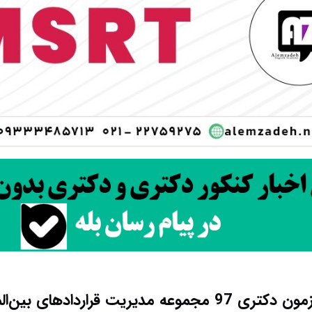
دانلود سؤالات آزمون دکتری 97 مجموعه مدیریت قراردادها