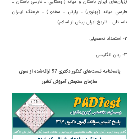
(زﺑﺎنﻫﺎی اﻳﺮان ﺑﺎﺳﺘﺎن و ﻣﻴﺎﻧﻪ (اوﺳﺘﺎﻳﻲ ـ ﻓﺎرﺳﻲ ﺑﺎﺳﺘﺎن ـ
ﻓﺎرﺳﻲ ﻣﻴﺎﻧﻪ (ﭘﻬﻠﻮی) ـ ﭘﺎرﺗﻲ ـ ﺳﻐﺪی) ـ ﻓﺮﻫﻨﮓ اﻳـﺮان
ﺑﺎﺳـﺘﺎن ـ ﺗﺎرﻳﺦ اﻳﺮان ﭘﻴﺶ از اﺳﻼم)
۲- استعداد تحصیلی
۳- زبان انگلیسی
پاسخنامه تست‌های کنکور دکتری 97 ارائه‌شده از سوی
سازمان سنجش آموزش کشور