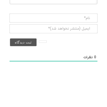
نام*
ایمیل
(منتشر
نخواهد
شد)*
0
نظرات