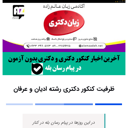
ظرفیت کنکور دکتری رشته ادﻳﺎن و ﻋﺮﻓﺎن
در این روزها در پیام رسان بله در کنار