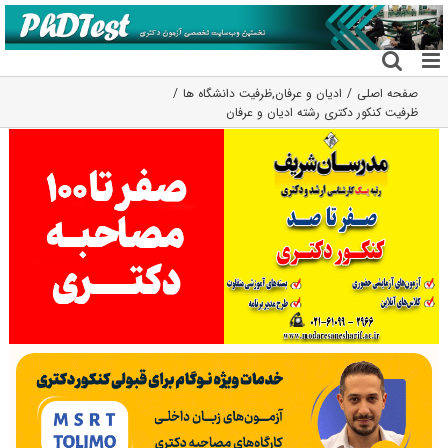
فتن
ه
حتوا
صفحه اصلی
ادیان و عرفان
,
ظرفیت دانشگاه ها
ظرفیت کنکور دکتری رشته ادﻳﺎن و ﻋﺮﻓﺎن