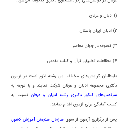
ﻋﺮﻓﺎن در گرایش‌های زیر دانشجوی دکتری پذیرفته می‌شود:
۱) ادﻳﺎن و ﻋﺮﻓﺎن
۲) ادیان ایران باستان
۳) تصوف در جهان معاصر
۴) مطالعات تطبیقی قرآن و کتاب مقدس
داوطلبان گرایش‌های مختلف این رشته لازم است در آزمون
دکتری مجموعه ادﻳﺎن و ﻋﺮﻓﺎن شرکت نمایند و با توجه به
سرفصل‌های کنکور دکتری رشته ادﻳﺎن و ﻋﺮﻓﺎن
نسبت به
کسب آمادگی برای آزمون اقدام نمایند.
پس از برگزاری آزمون از سوی
سازمان سنجش آموزش کشور
،