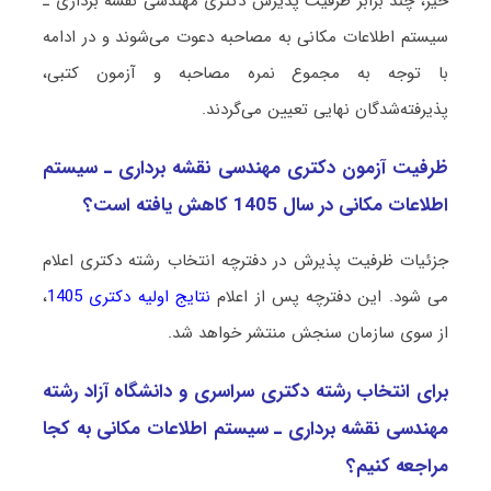
خیر، چند برابر ظرفیت پذیرش دکتری ﻣﻬﻨﺪسی نقشه برداری ـ
ﺳﻴﺴﺘﻢ اﻃﻼﻋﺎت مکانی به مصاحبه دعوت می‌شوند و در ادامه
با توجه به مجموع نمره مصاحبه و آزمون کتبی،
پذیرفته‌شدگان نهایی تعیین می‌گردند.
ظرفیت آزمون دکتری ﻣﻬﻨﺪسی نقشه برداری ـ ﺳﻴﺴﺘﻢ
اﻃﻼﻋﺎت مکانی در سال 1405 کاهش یافته است؟
جزئیات ظرفیت پذیرش در دفترچه انتخاب رشته دکتری اعلام
می شود. این دفترچه پس از اعلام
نتایج اولیه دکتری 1405
،
از سوی سازمان سنجش منتشر خواهد شد.
برای انتخاب رشته دکتری سراسری و دانشگاه آزاد رشته
ﻣﻬﻨﺪسی نقشه برداری ـ ﺳﻴﺴﺘﻢ اﻃﻼﻋﺎت مکانی به کجا
مراجعه کنیم؟