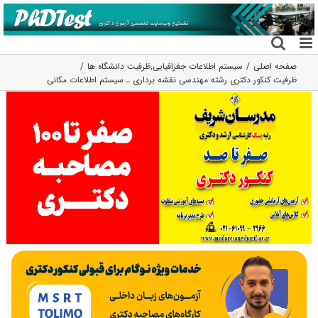
فتن
ه
حتوا
صفحه اصلی
سیستم اطلاعات جغرافیایی
,
ظرفیت دانشگاه ها
ظرفیت کنکور دکتری رشته مهندسی نقشه برداری ـ ﺳﻴﺴﺘﻢ اﻃﻼﻋﺎت مکانی