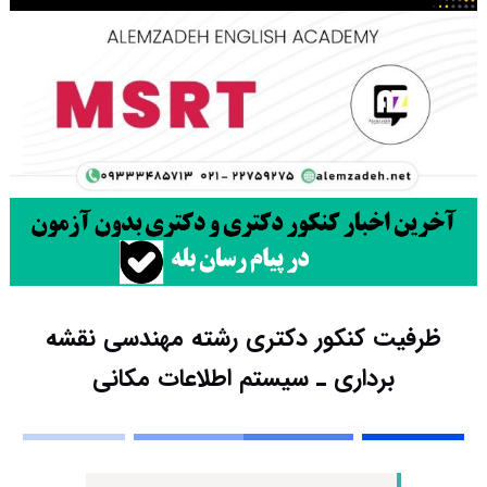
ظرفیت کنکور دکتری رشته مهندسی نقشه
برداری ـ ﺳﻴﺴﺘﻢ اﻃﻼﻋﺎت مکانی