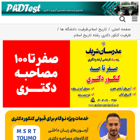
فتن
ه
حتوا
صفحه اصلی
تاریخ اسلام
,
ظرفیت دانشگاه ها
ظرفیت کنکور دکتری رشته ﺗﺎرﻳﺦ اﺳﻼم