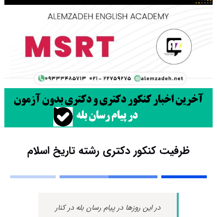
ظرفیت کنکور دکتری رشته ﺗﺎرﻳﺦ اﺳﻼم
در این روزها در پیام رسان بله در کنار