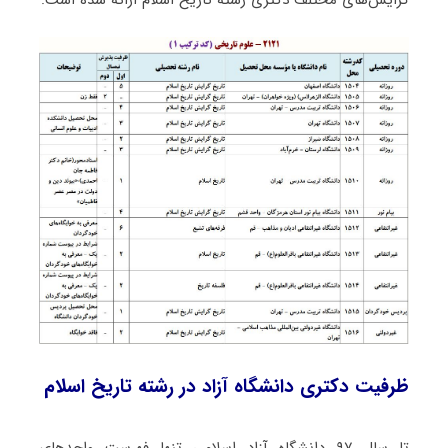
ظرفیت دکتری دانشگاه آزاد در رشته ﺗﺎرﻳﺦ اﺳﻼم
تا سال ۹۷ دانشگاه آزاد اسلامی تنها فهرست واحدهای