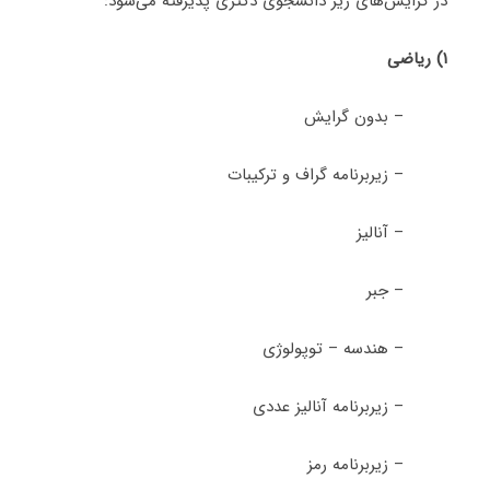
در گرایش‌های زیر دانشجوی دکتری پذیرفته می‌شود:
۱) ریاضی
– بدون گرایش
– زیربرنامه گراف و ترکیبات
– آنالیز
– جبر
– هندسه – توپولوژی
– زیربرنامه آنالیز عددی
– زیربرنامه رمز