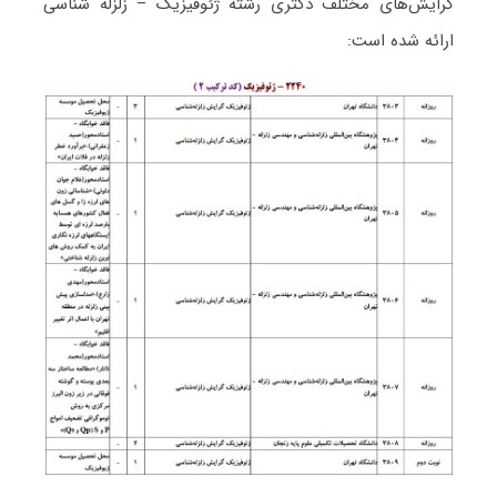
گرایش‌های مختلف دکتری رشته ژﺋﻮﻓﻴﺰیک – زلزله شناسی
ارائه شده است: