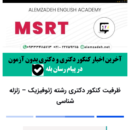
ظرفیت کنکور دکتری رشته ژﺋﻮﻓﻴﺰیک – زلزله
شناسی