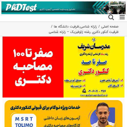
فتن
ه
حتوا
صفحه اصلی
زلزله شناسی
,
ظرفیت دانشگاه ها
ظرفیت کنکور دکتری رشته ژﺋﻮﻓﻴﺰیک – زلزله شناسی