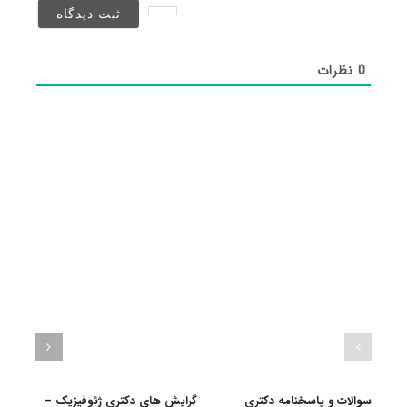
شد)*
0
نظرات
سوالات و پاسخنامه دکتری
گرایش های دکتری ژﺋﻮﻓﻴﺰیک –
دانلو