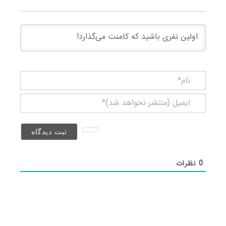
نام*
ایمیل
(منتشر
نخواهد
شد)*
0
نظرات