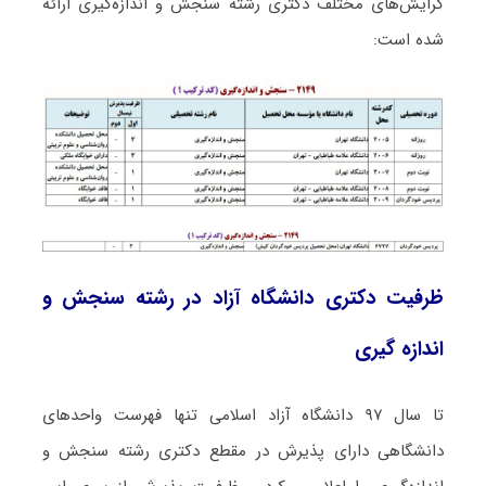
گرایش‌های مختلف دکتری رشته ﺳﻨﺠﺶ و اﻧﺪازهﮔﻴﺮی ارائه
شده است:
ظرفیت دکتری دانشگاه آزاد در رشته سنجش و
اندازه گیری
تا سال ۹۷ دانشگاه آزاد اسلامی تنها فهرست واحدهای
دانشگاهی دارای پذیرش در مقطع دکتری رشته ﺳﻨﺠﺶ و