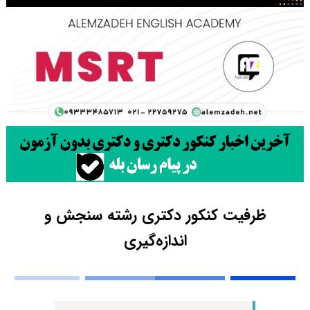
ظرفیت کنکور دکتری رشته ﺳﻨﺠﺶ و
اﻧﺪازهﮔﻴﺮی