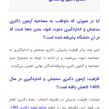
آیا در صورتی که داوطلب به مصاحبه آزمون دکتری
ﺳﻨﺠﺶ و اﻧﺪازهﮔﻴﺮی دعوت شود، بدین معنا است که
در آن دانشگاه پذیرفته شده است؟
خیر، چند برابر ظرفیت پذیرش دکتری ﺳﻨﺠﺶ و اﻧﺪازهﮔﻴﺮی به
مصاحبه دعوت می‌شوند و در ادامه با توجه به مجموع نمره
مصاحبه و آزمون کتبی، پذیرفته‌شدگان نهایی تعیین می‌گردند.
ظرفیت آزمون دکتری ﺳﻨﺠﺶ و اﻧﺪازهﮔﻴﺮی در سال
1405 کاهش یافته است؟
جزئیات ظرفیت پذیرش در دفترچه انتخاب رشته دکتری اعلام
می شود. این دفترچه پس از اعلام
نتایج اولیه دکتری 1405
،