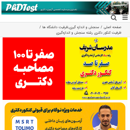
فتن
ه
حتوا
صفحه اصلی
سنجش و اندازه گیری
,
ظرفیت دانشگاه ها
ظرفیت کنکور دکتری رشته ﺳﻨﺠﺶ و اﻧﺪازهﮔﻴﺮی