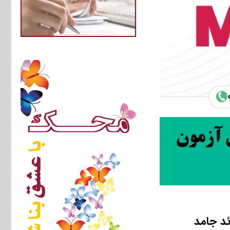
د جامد