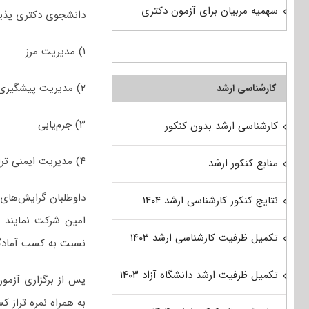
سهمیه مربیان برای آزمون دکتری
دانشجوی دکتری پذیر
۱) مدیریت مرز
۲) مدﻳﺮﻳﺖ ﭘﻴﺸﮕﻴﺮی از ﺟﺮم
کارشناسی ارشد
۳) ﺟﺮم‌یابی
کارشناسی ارشد بدون کنکور
۴) ﻣﺪﻳﺮﻳﺖ ایمنی ﺗﺮافیک
منابع کنکور ارشد
داوطلبان گرایش‌های
نتایج کنکور کارشناسی ارشد ۱۴۰۴
امین شرکت نمایند و
تکمیل ظرفیت کارشناسی ارشد ۱۴۰۳
نسبت به کسب آمادگی 
تکمیل ظرفیت ارشد دانشگاه آزاد ۱۴۰۳
پس از برگزاری آزمو
به همراه نمره تراز ک