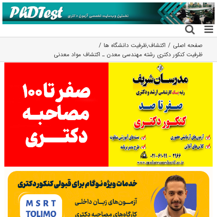
فتن
ه
حتوا
صفحه اصلی
اکتشاف
,
ظرفیت دانشگاه ها
ظرفیت کنکور دکتری رشته ﻣﻬﻨﺪسی ﻣﻌﺪن ـ اﻛﺘﺸﺎف مواد معدنی