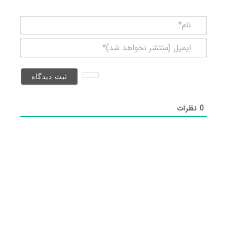
نام*
ایمیل
(منتشر
نخواهد
شد)*
0
نظرات