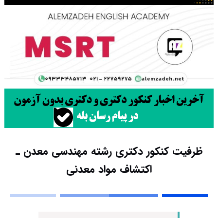
ظرفیت کنکور دکتری رشته ﻣﻬﻨﺪسی ﻣﻌﺪن ـ
اﻛﺘﺸﺎف مواد معدنی