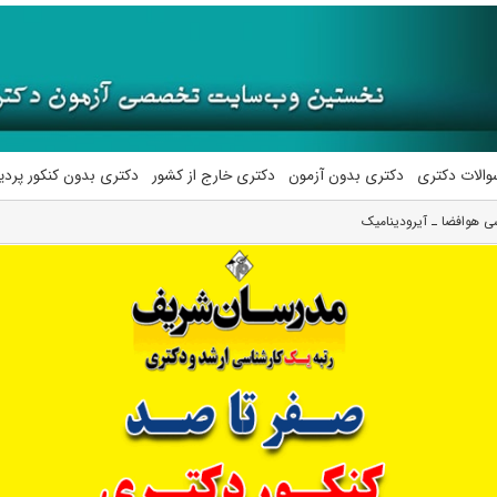
والات دکتری
دکتری بدون آزمون
دکتری خارج از کشور
دکتری بدون کنکور پرد
ی ﻫﻮاﻓﻀﺎ ـ آﻳﺮودﻳﻨﺎمیک