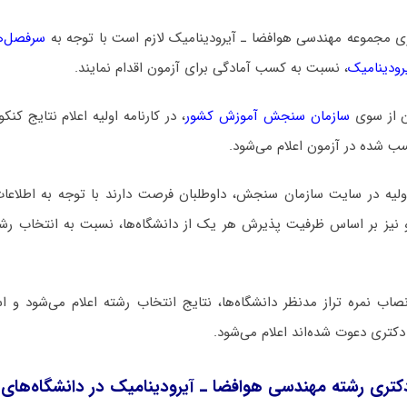
ری مجموعه ﻣﻬﻨﺪسی ﻫﻮاﻓﻀﺎ ـ آﻳﺮودﻳﻨﺎمیک لازم است با توجه به
سرفصل‌ه
ﺮودﻳﻨﺎمیک
، نسبت به کسب آمادگی برای آزمون اقدام نمایند.
ن از سوی
سازمان سنجش آموزش کشور
، در کارنامه اولیه اعلام نتایج کن
سب شده در آزمون اعلام می‌شود.
اولیه در سایت سازمان سنجش، داوطلبان فرصت دارند با توجه به اطلاعات
و نیز بر اساس ظرفیت پذیرش هر یک از دانشگاه‌ها، نسبت به انتخاب رشت
 نمره تراز مدنظر دانشگاه‌ها، نتایج انتخاب رشته اعلام می‌شود و اس
دکتری دعوت شده‌اند اعلام می‌شود.
ری رشته ﻣﻬﻨﺪسی ﻫﻮاﻓﻀﺎ ـ آﻳﺮودﻳﻨﺎمیک در دانشگاه‌های