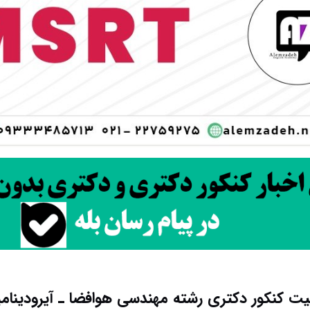
ت کنکور دکتری رشته ﻣﻬﻨﺪسی ﻫﻮاﻓﻀﺎ ـ آﻳﺮودﻳﻨﺎم