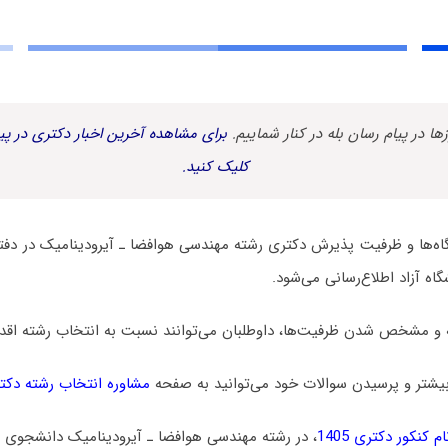
زها در پیام رسان بله در کنار شماییم.
برای مشاهده آخرین اخبار دکتری در پیا
کلیک کنید.
ه‌ها و ظرفیت پذیرش دکتری رشته ﻣﻬﻨﺪسی ﻫﻮاﻓﻀﺎ ـ آﻳﺮودﻳﻨﺎمیک در دفت
اه آزاد اطلاع‌رسانی می‌شود.
 و مشخص شدن ظرفیت‌ها، داوطلبان می‌توانند نسبت به انتخاب رشته اقدام
یشتر و پرسیدن سوالات خود می‌توانید به صفحه
مشاوره انتخاب رشته دکت
 کنکور دکتری 1405
، در رشته ﻣﻬﻨﺪسی ﻫﻮاﻓﻀﺎ ـ آﻳﺮودﻳﻨﺎمیک دانشجوی د