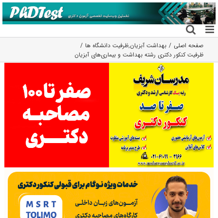
فتن
ه
حتوا
صفحه اصلی
بهداشت آبزیان
,
ظرفیت دانشگاه ها
ظرفیت کنکور دکتری رشته ﺑﻬﺪاﺷﺖ و ﺑﻴﻤﺎریﻫﺎی آﺑﺰﻳﺎن