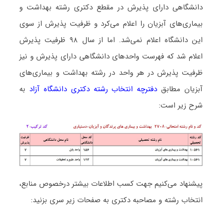
دانشگاهی دارای پذیرش در مقطع دکتری رشته ﺑﻬﺪاﺷﺖ و
ﺑﻴﻤﺎریﻫﺎی آﺑﺰﻳﺎن را اعلام می‌کرد و ظرفیت پذیرش از سوی
این دانشگاه اعلام نمی‌شد. اما از سال ۹۸ ظرفیت پذیرش
اعلام شد که فهرست واحدهای دانشگاهی دارای پذیرش و نیز
ظرفیت پذیرش در هر واحد در رشته ﺑﻬﺪاﺷﺖ و ﺑﻴﻤﺎریﻫﺎی
آﺑﺰﻳﺎن مطابق
دفترچه انتخاب رشته دکتری دانشگاه آزاد
به
شرح زیر است:
پیشنهاد می‌کنیم جهت کسب اطلاعات بیشتر درخصوص منابع،
انتخاب رشته و مصاحبه دکتری به صفحات زیر سری بزنید: