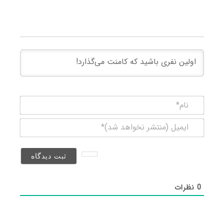
نام*
ایمیل
(منتشر
نخواهد
شد)*
0
نظرات