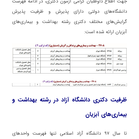
جهت اطلاع داوطلبان گرامی آزمون دکتری، در ادامه فهرست
دانشگاه‌های دولتی دارای پذیرش و ظرفیت پذیرش
گرایش‌های مختلف دکتری رشته ﺑﻬﺪاﺷﺖ و ﺑﻴﻤﺎریﻫﺎی
آﺑﺰﻳﺎن ارائه شده است:
ظرفیت دکتری دانشگاه آزاد در رشته ﺑﻬﺪاﺷﺖ و
ﺑﻴﻤﺎریﻫﺎی آﺑﺰﻳﺎن
تا سال ۹۷ دانشگاه آزاد اسلامی تنها فهرست واحدهای