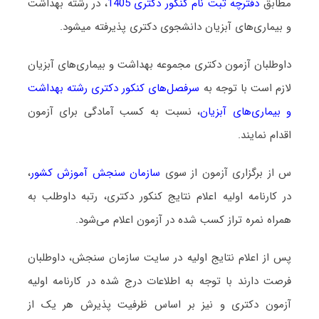
مطابق
دفترچه ثبت نام کنکور دکتری 1405
، در رشته ﺑﻬﺪاﺷﺖ
و ﺑﻴﻤﺎریﻫﺎی آﺑﺰﻳﺎن دانشجوی دکتری پذیرفته میشود.
داوطلبان آزمون دکتری مجموعه ﺑﻬﺪاﺷﺖ و ﺑﻴﻤﺎریﻫﺎی آﺑﺰﻳﺎن
لازم است با توجه به
سرفصل‌های کنکور دکتری رشته ﺑﻬﺪاﺷﺖ
و ﺑﻴﻤﺎریﻫﺎی آﺑﺰﻳﺎن
، نسبت به کسب آمادگی برای آزمون
اقدام نمایند.
س از برگزاری آزمون از سوی
سازمان سنجش آموزش کشور
،
در کارنامه اولیه اعلام نتایج کنکور دکتری، رتبه داوطلب به
همراه نمره تراز کسب شده در آزمون اعلام می‌شود.
پس از اعلام نتایج اولیه در سایت سازمان سنجش، داوطلبان
فرصت دارند با توجه به اطلاعات درج شده در کارنامه اولیه
آزمون دکتری و نیز بر اساس ظرفیت پذیرش هر یک از