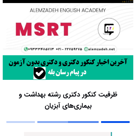
ظرفیت کنکور دکتری رشته ﺑﻬﺪاﺷﺖ و
ﺑﻴﻤﺎریﻫﺎی آﺑﺰﻳﺎن