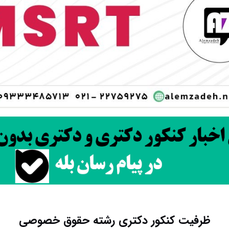
ظرفیت کنکور دکتری رشته ﺣﻘﻮق ﺧﺼﻮصی