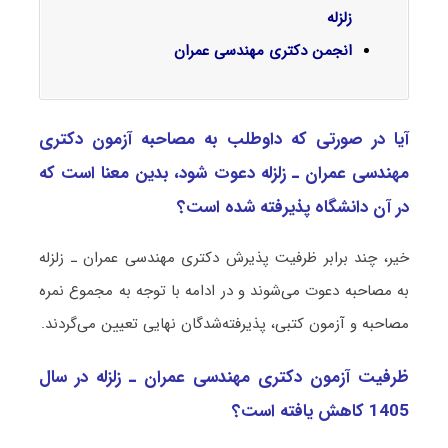
زلزله
انجمن دکتری مهندسی عمران
آیا در صورتی که داوطلب به مصاحبه آزمون دکتری
ﻣﻬﻨﺪسی ﻋﻤﺮان ـ زﻟﺰﻟﻪ دعوت شود، بدین معنا است که
در آن دانشگاه پذیرفته شده است؟
خیر، چند برابر ظرفیت پذیرش دکتری ﻣﻬﻨﺪسی ﻋﻤﺮان ـ زﻟﺰﻟﻪ
به مصاحبه دعوت می‌شوند و در ادامه با توجه به مجموع نمره
مصاحبه و آزمون کتبی، پذیرفته‌شدگان نهایی تعیین می‌گردند.
ظرفیت آزمون دکتری ﻣﻬﻨﺪسی ﻋﻤﺮان ـ زﻟﺰﻟﻪ در سال
1405 کاهش یافته است؟