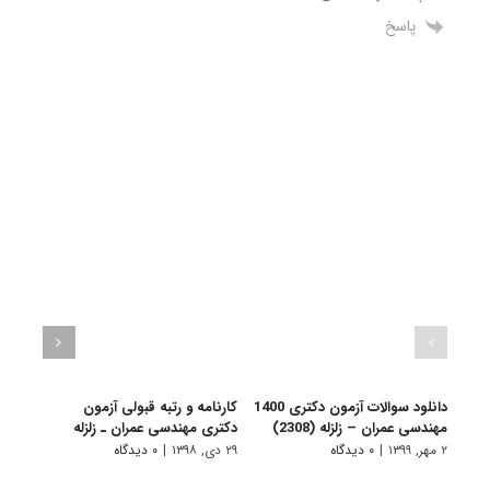
پاسخ
دانلود سوالات آزمون دکتری 1400
کارنامه و رتبه قبولی آزمون
نکات
مهندسی عمران – زلزله (2308)
دکتری ﻣﻬﻨﺪسی ﻋﻤﺮان ـ زلزله
عمران
۲ مهر, ۱۳۹۹
|
۰ دیدگاه
۲۹ دی, ۱۳۹۸
|
۰ دیدگاه
۱۰ دی, ۱۳۹۸