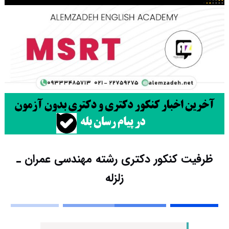
ظرفیت کنکور دکتری رشته ﻣﻬﻨﺪسی ﻋﻤﺮان ـ
زﻟﺰﻟﻪ