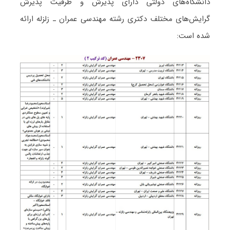
دانشگاه‌های دولتی دارای پذیرش و ظرفیت پذیرش
گرایش‌های مختلف دکتری رشته ﻣﻬﻨﺪسی ﻋﻤﺮان ـ زﻟﺰﻟﻪ ارائه
شده است: