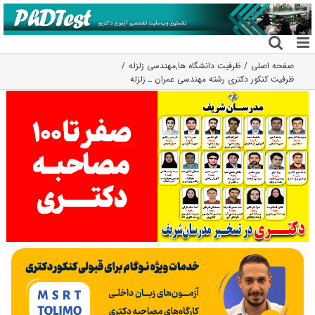
فتن
ه
حتوا
صفحه اصلی
ظرفیت دانشگاه ها
,
مهندسی زلزله
ظرفیت کنکور دکتری رشته ﻣﻬﻨﺪسی ﻋﻤﺮان ـ زﻟﺰﻟﻪ