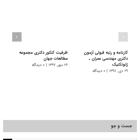
کارنامه و رتبه قبولی آزمون
ظرفیت کنکور دکتری ﻣﺠﻤﻮﻋﻪ
ظرفی
دکتری ﻣﻬﻨﺪسی ﻋﻤﺮان ـ
مطالعات جهان
و ﺑﻪﻧ
ژئوتکنیک
۲۶ مهر, ۱۳۹۷
|
۰ دیدگاه
۲۷ فروردین, ۱۳۹۷
۲۹ دی, ۱۳۹۸
|
۰ دیدگاه
جست و جو