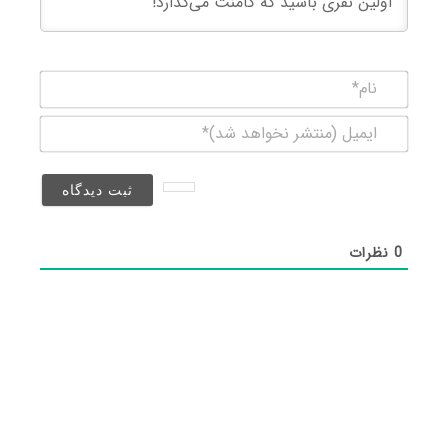
نام*
ایمیل
(منتشر
نخواهد
شد)*
0
نظرات