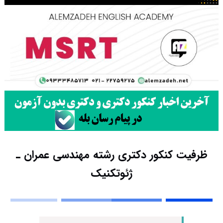
ظرفیت کنکور دکتری رشته ﻣﻬﻨﺪسی ﻋﻤﺮان ـ
ژئوتکنیک