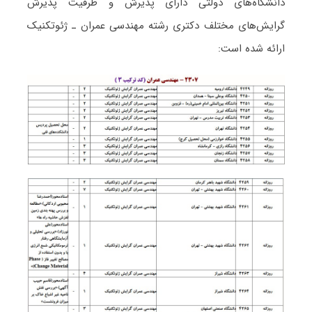
دانشگاه‌های دولتی دارای پذیرش و ظرفیت پذیرش
گرایش‌های مختلف دکتری رشته ﻣﻬﻨﺪسی ﻋﻤﺮان ـ ژئوتکنیک
ارائه شده است: