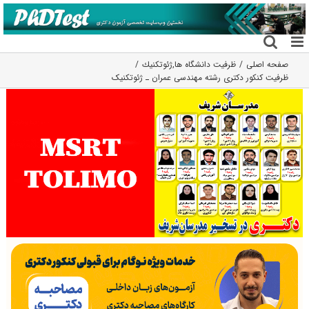
فتن
ه
حتوا
صفحه اصلی
ظرفیت دانشگاه ها
,
ژئوتكنيك
ظرفیت کنکور دکتری رشته ﻣﻬﻨﺪسی ﻋﻤﺮان ـ ژئوتکنیک