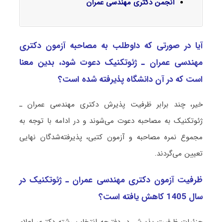
انجمن دکتری مهندسی عمران
آیا در صورتی که داوطلب به مصاحبه آزمون دکتری
ﻣﻬﻨﺪسی ﻋﻤﺮان ـ ژئوتکنیک دعوت شود، بدین معنا
است که در آن دانشگاه پذیرفته شده است؟
خیر، چند برابر ظرفیت پذیرش دکتری ﻣﻬﻨﺪسی ﻋﻤﺮان ـ
ژئوتکنیک به مصاحبه دعوت می‌شوند و در ادامه با توجه به
مجموع نمره مصاحبه و آزمون کتبی، پذیرفته‌شدگان نهایی
تعیین می‌گردند.
ظرفیت آزمون دکتری ﻣﻬﻨﺪسی ﻋﻤﺮان ـ ژئوتکنیک در
سال 1405 کاهش یافته است؟