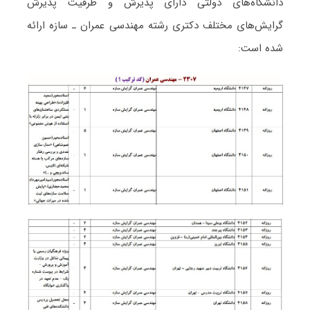
دانشگاه‌های دولتی دارای پذیرش و ظرفیت پذیرش
گرایش‌های مختلف دکتری رشته ﻣﻬﻨﺪسی ﻋﻤﺮان ـ ﺳﺎزه ارائه
شده است: