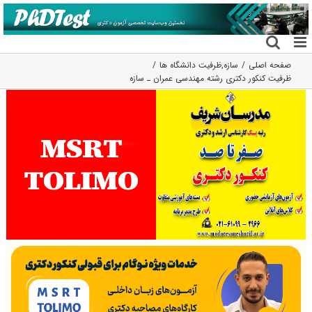
فتن
ه
حتوا
صفحه اصلی
سازه
,
ظرفیت دانشگاه ها
ظرفیت کنکور دکتری رشته ﻣﻬﻨﺪسی ﻋﻤﺮان ـ ﺳﺎزه