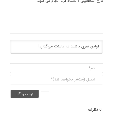
فارغ التحصیلی دانشگاه آزاد انجام می شود.
نام*
ایمیل
(منتشر
نخواهد
شد)*
0
نظرات