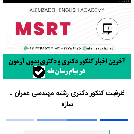
ظرفیت کنکور دکتری رشته ﻣﻬﻨﺪسی ﻋﻤﺮان ـ
ﺳﺎزه