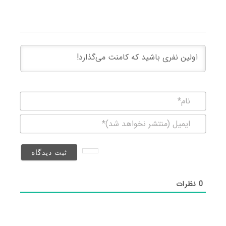
نام*
ایمیل
(منتشر
نخواهد
شد)*
0
نظرات