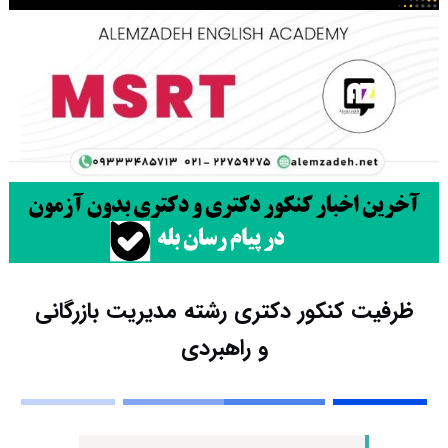
ظرفیت کنکور دکتری رشته ﻣﺪﻳﺮﻳﺖ ﺑﺎزرﮔﺎنی
و راﻫﺒﺮدی