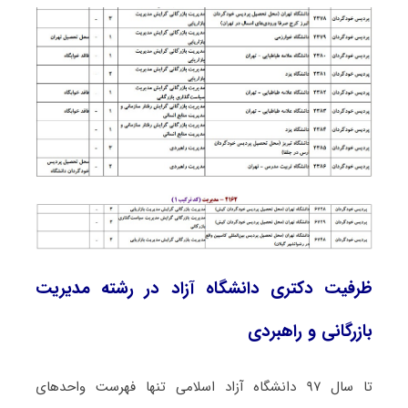
ظرفیت دکتری دانشگاه آزاد در رشته ﻣﺪﻳﺮﻳﺖ
ﺑﺎزرﮔﺎنی و راﻫﺒﺮدی
تا سال ۹۷ دانشگاه آزاد اسلامی تنها فهرست واحدهای