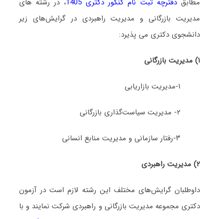
مطابق
دفترچه ثبت نام کنکور دکتری 1405
، در رشته های
ﻣﺪﻳﺮﻳﺖ ﺑﺎزرﮔﺎنی و مدیریت راﻫﺒﺮدی در گرایش‌های زیر
دانشجوی دکتری می پذیرد:
۱) مدیریت بازرگانی
۱-ﻣﺪﻳﺮﻳﺖ ﺑﺎزارﻳﺎبی
۲- ﻣﺪﻳﺮﻳﺖ ﺳﻴﺎﺳﺖﮔﺬاری ﺑﺎزرﮔﺎنی
۳-رﻓﺘﺎر ﺳﺎزﻣﺎنی و ﻣﺪﻳﺮﻳﺖ ﻣﻨﺎﺑﻊ اﻧﺴﺎنی
۲) ﻣﺪﻳﺮﻳﺖ راﻫﺒﺮدی
داوطلبان گرایش‌های مختلف این رشته لازم است در آزمون
دکتری مجموعه ﻣﺪﻳﺮﻳﺖ ﺑﺎزرﮔﺎنی و راﻫﺒﺮدی شرکت نمایند و با