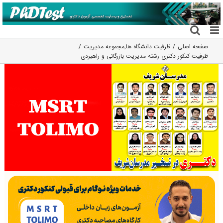
فتن
ه
حتوا
صفحه اصلی
ظرفیت دانشگاه ها
,
مجموعه مدیریت
ظرفیت کنکور دکتری رشته ﻣﺪﻳﺮﻳﺖ ﺑﺎزرﮔﺎنی و راﻫﺒﺮدی