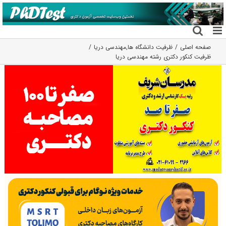
فتن
ه
حتوا
صفحه اصلی
ظرفیت دانشگاه ها
,
مهندسی دریا
ظرفیت کنکور دکتری رشته ﻣﻬﻨﺪسی درﻳﺎ