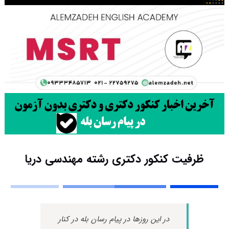
ظرفیت کنکور دکتری رشته ﻣﻬﻨﺪسی درﻳﺎ
در این روزها در پیام رسان بله در کنار