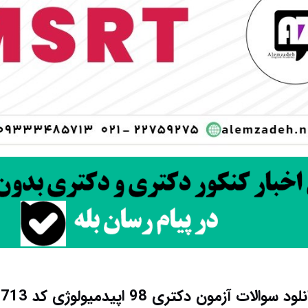
لود سوالات آزمون دکتری 98 اپیدمیولوژی کد 2713