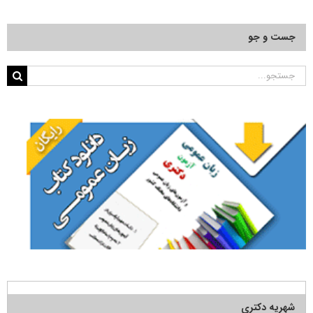
جست و جو
جستجو
برای:
شهریه دکتری