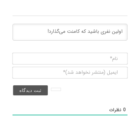
نام*
ایمیل
(منتشر
نخواهد
شد)*
0
نظرات