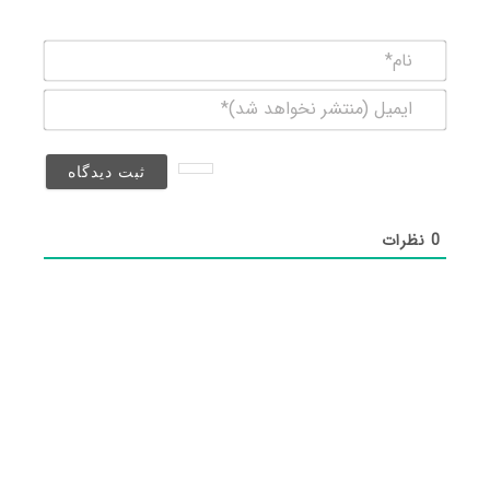
نام*
ایمیل
(منتشر
نخواهد
شد)*
0
نظرات