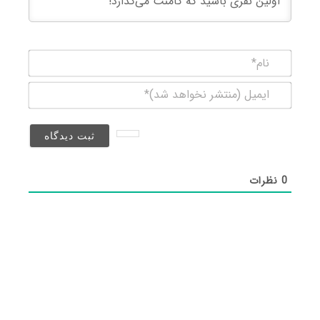
نام*
ایمیل
(منتشر
نخواهد
شد)*
0
نظرات