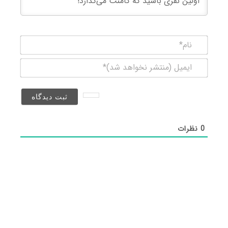
نام*
ایمیل
(منتشر
نخواهد
شد)*
0
نظرات