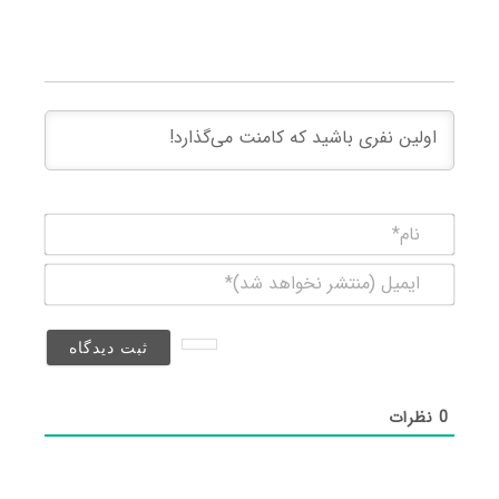
نام*
ایمیل
(منتشر
نخواهد
شد)*
0
نظرات