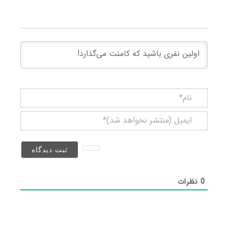
نام*
ایمیل
(منتشر
نخواهد
شد)*
0
نظرات