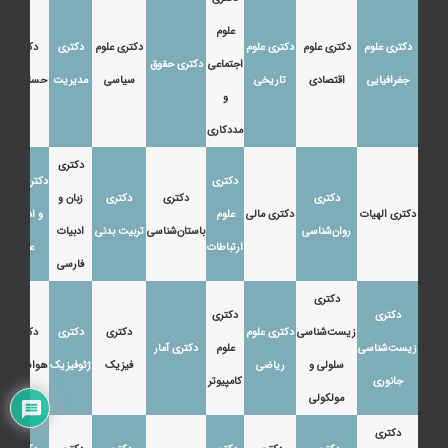
علوم
دکتری علوم
دکتری علوم
دکتری علوم
دکتری علوم
دکتری
دکتری
اجتماعی
دکتری حقوق
جغرافیایی
اقتصادی
تاریخی
سیاسی
مدیریت
حسابداری
و
مددکاری
دکتری
دکتری
دکتری زبان
دکتری
دکتری
دکتری
زبان و
دکتری الهیات
دکتری مالی
علوم
و ادبیات
روان‌شناسی
باستان‌شناسی
تربیت بدنی
ادبیات
ارتباطات
عرب
فارسی
دکتری
دکتری
دکتری
زیست‌شناسی
دکتری علوم
دکتری
دکتری
دکتری
زیست‌شناسی
علوم
دکتری آمار
سلولی و
ریاضی
فیزیک
ژئوفیزیک
هواشناسی
جانوری
کامپیوتر
مولکولی
دکتری