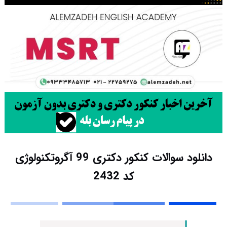
دانلود سوالات کنکور دکتری 99 آﮔﺮوﺗﻜﻨﻮﻟﻮژی
کد 2432