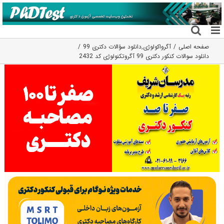
فتن
ه
حتوا
صفحه اصلی
آگرواکولوژی
,
دانلود سؤالات دکتری 99
دانلود سوالات کنکور دکتری 99 آﮔﺮوﺗﻜﻨﻮﻟﻮژی کد 2432