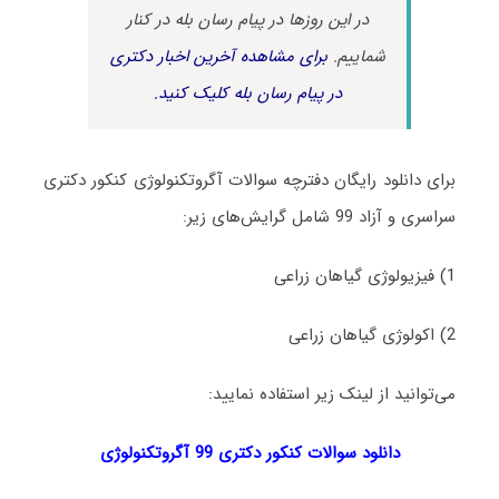
در این روزها در پیام رسان بله در کنار
شماییم.
برای مشاهده آخرین اخبار دکتری
در پیام رسان بله کلیک کنید.
برای دانلود رایگان دفترچه سوالات آﮔﺮوﺗﻜﻨﻮﻟﻮژی کنکور دکتری
سراسری و آزاد 99 شامل گرایش‌های زیر:
1) فیزﻳﻮﻟﻮژی ﮔﻴﺎﻫﺎن زراعی
2) اﻛﻮﻟﻮژی ﮔﻴﺎﻫﺎن زراعی
می‌توانید از لینک زیر استفاده نمایید:
دانلود سوالات کنکور دکتری 99 آﮔﺮوﺗﻜﻨﻮﻟﻮژی