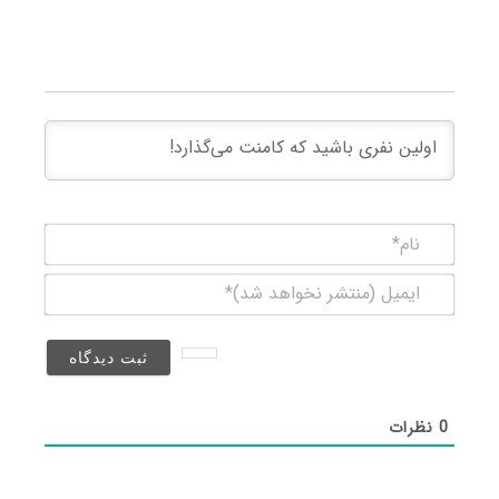
نام*
ایمیل
(منتشر
نخواهد
شد)*
0
نظرات