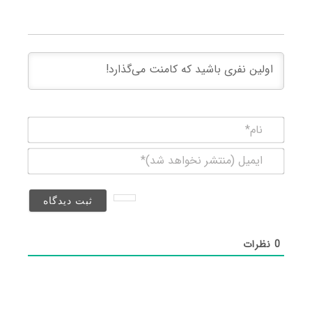
نام*
ایمیل
(منتشر
نخواهد
شد)*
0
نظرات