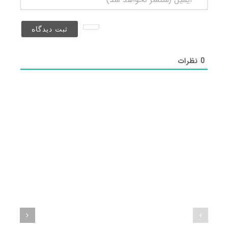
(منتشر
نخواهد
شد)*
0
نظرات