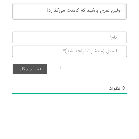
نام*
ایمیل
(منتشر
نخواهد
شد)*
0
نظرات