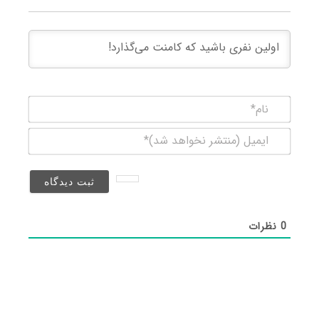
نام*
ایمیل
(منتشر
نخواهد
شد)*
0
نظرات