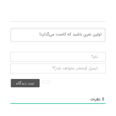
نام*
ایمیل
(منتشر
نخواهد
شد)*
0
نظرات