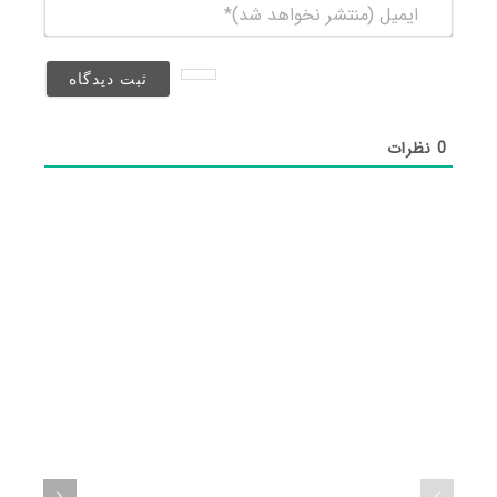
ایمیل
(منتشر
نخواهد
شد)*
0
نظرات