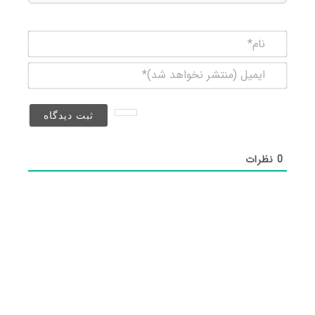
نام*
ایمیل
(منتشر
نخواهد
شد)*
0
نظرات