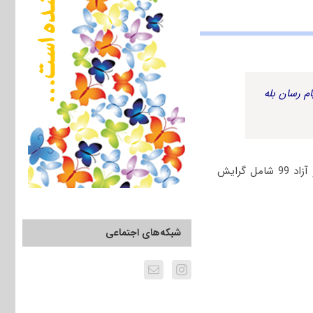
م رسان بله
برای دانلود رایگان دفترچه سوالات مهندسی محیط زیست ـ منابع آب کنکور دکتری سراسری و آزاد 99 شامل گرایش
شبکه‌های اجتماعی