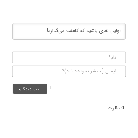
نام*
ایمیل
(منتشر
نخواهد
شد)*
0
نظرات