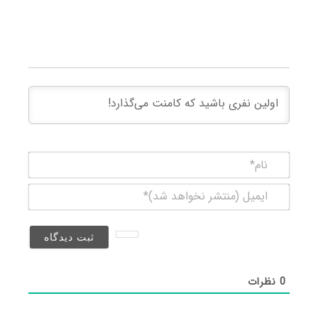
نام*
ایمیل
(منتشر
نخواهد
شد)*
0
نظرات