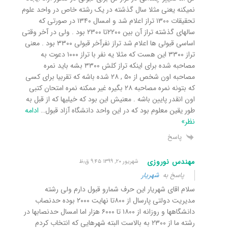
نمیکنه یعنی مثلا سال گذشته در یک رشته خاص در واحد علوم
تحقیقات ۱۳۰۰ تراز اعلام شد و امسال ۱۳۴۰ در صورتی که
سالهای گذشته تراز آن بین ۲۲۰۰تا ۲۳۰۰ بود . ولی در آخر وقتی
اساسی قبولی ها اعلام شد تراز نفرآخر قبولی ۳۳۰۰ بود . معنی
تراز ۳۳۰۰ این هست که مثلا یه نفر با تراز ۱۰۰۰ دعوت به
مصاحبه شده برای اینکه تراز کلش ۳۳۰۰ بشه باید نمره
مصاحبه اون شخص از ۵۰ , ۲۸ شده باشه که تقربیا برای کسی
که بتونه نمره مصاحبه ۲۸ بگیره غیر ممکنه نمره امتحان کتبی
اون انقدر پایین باشه . معنیش این بود که خیلیها که از قبل به
طور یقین معلوم بود که در این واحد دانشگاه آزاد قبول
…
ادامه
نظر»
پاسخ
مهندس نوروزی
شهریور ۲۰, ۱۳۹۹ ۹:۴۵ ق٫ظ
پاسخ به
شهریار
سلام اقای شهریار این حرف شمارو قبول دارم ولی رشته
مدیریت دولتی پارسال از ۸۰۰تا نهایت ۲۰۰۰ بوده حدنصاب
دانشگاهها و روزانه از ۱۸۰۰ تا ۶۰۰۰ هزار اما امسال حدنصابها در
رشته ما از ۲۳۰۰ به بالاست البته شهرهایی که انتخاب کردم