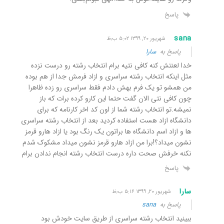
پاسخ
sana
شهریور ۲۰, ۱۳۹۹ ۵:۰۲ ب٫ظ
پاسخ به
سارا
خدا لعنتش کنه کافی نتیه برام انتخاب رشته رو درست نزده
مثل اینکه انتخاب رشته سراسری و ازاد فرمش جدا از هم بوده
من همشو تو یک فرم بهش دادم فقط سراسری رو زده ظاهرا
چون کافی نتی الان گفت حتما این کارو کرده برات که باز
نمیشه.تو انتخاب رشته شما از اون کد اخر کارنامه که برای
دانشگاه ازاد هست استفاده کردید بعد از انتخاب رشته سراسری
ها و ازاد اسم دانشگاه ها براتون یک رنگ بود یا ازاد هارو قرمز
نشون میداد؟!برا من ازاد هارو قرمز نشون میداد مشکوک شدم
نکنه خرفش صحت داره درست انتخاب رشته انجام ندادن برام
پاسخ
سارا
شهریور ۲۰, ۱۳۹۹ ۵:۱۶ ب٫ظ
پاسخ به
sana
ببینید انتخاب رشته سراسری از طریق سایت خودش بود