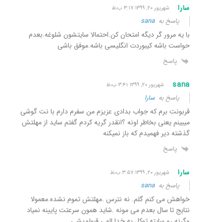
سارا
شهریور ۲۰, ۱۳۹۹ ۳:۱۷ ب٫ظ
پاسخ به
sana
با یه مرور گر دیگه امتحان کن.احتمالا سایتشون شلوغه.بعدم
حواست باشه کیبوردت انگلیسی باشه.موفق باشی
پاسخ
sana
شهریور ۲۰, ۱۳۹۹ ۳:۴۱ ب٫ظ
پاسخ به
سارا
قربونت برم که جواب بدادی عزیزم من سفرم دارم با نت گوشی
میبینم یعنی بخاطر اونه ؟انقدر گریه کردم گفتم ساید از مهلتش
گذشته دیر فهمیدم که باز نمیکنه
پاسخ
سارا
شهریور ۲۰, ۱۳۹۹ ۳:۵۷ ب٫ظ
پاسخ به
sana
خواهش می کنم گلم. نه نترس .مهلتش تموم نشده.معمولا
نتایج تا سال بعدم می مونه .شاید همون سرعتت پایینه نمیاد
وگرنه رو سایته.توکل به خدا.الهی قبولم‌بشی.