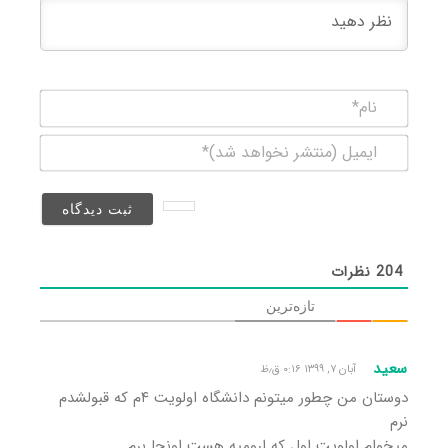
نام*
ایمیل
(منتشر
نخواهد
شد)*
204
نظرات
تازه‌ترین
سعید
آبان ۷, ۱۳۹۹ ۰:۱۶ ق٫ظ
دوستان من چطور میتونم دانشگاه اولویت ۴م که قبولشدم
نرم
میخوام اولویت اول که ارومیه هست اونجا برم