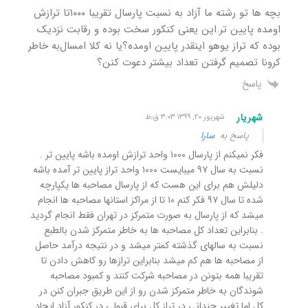
بچه ها تو رشته ما آزاد به نسبت پارسال تقریبا ۱۰۰۰تا ترازش
اومده پایین تر.این یعنی کنکور سخت بوده و رقابت نزدیک
بوده که تراز یوهو اینقدر پایین اومده؟یا نه کلا امسال‌به خاطر
کرونا تصمیم گرفتن تعداد بیشتر دعوت کنن؟
پاسخ
شهریار
شهریور ۲۰, ۱۳۹۹ ۳:۰۳ ق٫ظ
پاسخ به
سارا
فکر نمیکنم از پارسال ۱۰۰۰ واحد ترازش اومده باشه پایین تر .
نسبت به سال ۹۷ میبایست ۱۰۰۰ واحد تراز پایین تر آمده باشه
دلیلش هم برای این هست که از پارسال مصاحبه ها یکپارچه
شده تا سال ۹۷ فکر کنم ۱۰ تا از مراکز استانها مصاحبه ها انجام
میشد که از پارسال به صورت متمرکز در تهران فقط انجام گردید
. بنابراین تعداد کل مصاحبه ها به خاطر متمرکز شدن بالطبع
نسبت به سالهای گذشته کمتر میشد و در نتیجه درآمد حاصل
از مصاحبه ها هم کم میشد بنابراین ترازها رو کاهش دادن تا
تقریبا همه بتونن در مصاحبه شرکت کنند و کمبود مصاحبه
شوندگان به خاطر متمرکز شدن رو از این طریق جبران کنن در
کل اما تغییر چندانی در تراز کل برای قبولی در کنکور آزاد ایجاد