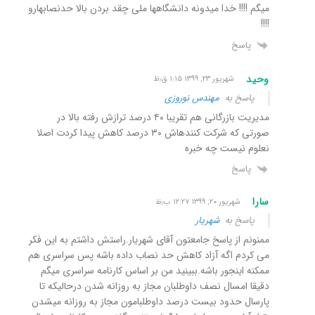
میگم !!!! خدا میدونه دانشگاهها ملی چقد بردن بالا حدنصابهارو
!!!!
پاسخ
وحید
شهریور ۲۳, ۱۳۹۹ ۱:۱۵ ق٫ظ
پاسخ به
مهندس نوروزی
مدیریت بازرگانی هم تقریبا ۴۰ درصد ترازش رفته بالا در
صورتی که شرکت کنندهاش ۳۰ درصد کاهش پیدا کردت اصلا
نعلوم نیست چه خبره
پاسخ
سارا
شهریور ۲۰, ۱۳۹۹ ۱۲:۲۷ ب٫ظ
پاسخ به
شهریار
ممنونم از پاسخ جامعتون آقای شهریار.راستش داشتم به این فکر
می کردم اگه آزاد کاهش حد نصاب داده باشه پس سراسری هم
ممکنه اینجور باشه.ببینید من بر اساس کارنامه سراسری میگم
دقیقا امسال نصف داوطلبان مجاز به روزانه شدن درحالیکه تا
پارسال حدود بیست درصد داوطلبامون مجاز به روزانه میشدن