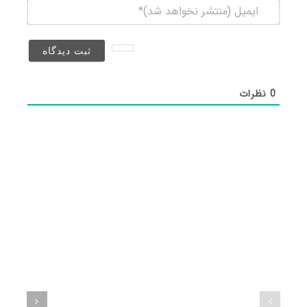
ایمیل
(منتشر
نخواهد
شد)*
0
نظرات