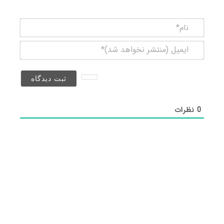
نام*
ایمیل
(منتشر
نخواهد
شد)*
0
نظرات