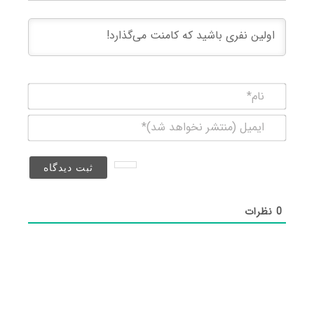
نام*
ایمیل
(منتشر
نخواهد
شد)*
0
نظرات