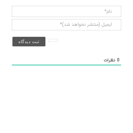
نام*
ایمیل
(منتشر
نخواهد
شد)*
0
نظرات