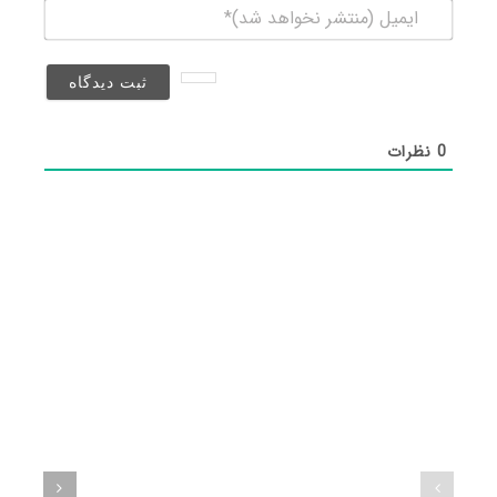
ایمیل
(منتشر
نخواهد
شد)*
0
نظرات