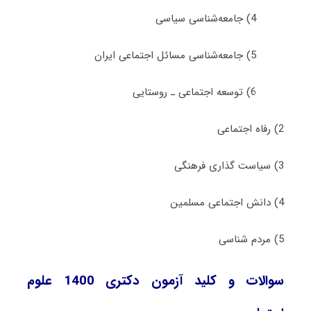
4) ﺟﺎﻣﻌﻪشناسی ﺳﻴﺎسی
5) ﺟﺎﻣﻌﻪشناسی ﻣﺴﺎﺋﻞ اجتماعی اﻳﺮان
6) ﺗﻮﺳﻌﻪ اجتماعی ـ روﺳﺘﺎیی
2) رﻓﺎه اﺟﺘﻤﺎعی
3) ﺳﻴﺎﺳﺖ ﮔﺬاری ﻓﺮهنگی
4) داﻧﺶ اجتماعی ﻣﺴﻠﻤﻴﻦ
5) ﻣﺮدم شناسی
سوالات و کلید آزمون دکتری 1400 علوم