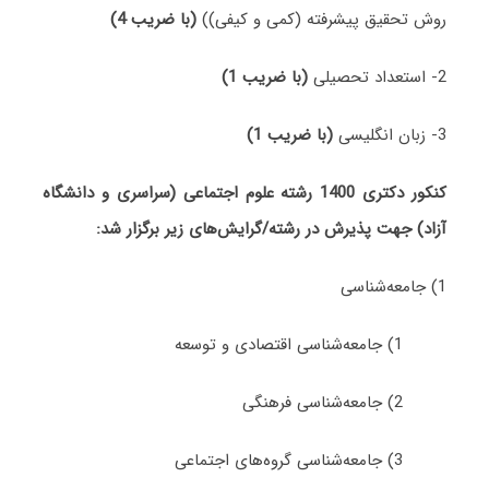
روش تحقیق پیشرفته (کمی و کیفی))
(با ضریب 4)
2- استعداد تحصیلی
(با ضریب 1)
3- زبان انگلیسی
(با ضریب 1)
کنکور دکتری 1400 رشته علوم اجتماعی (سراسری و دانشگاه
آزاد) جهت پذیرش در رشته/گرایش‌های زیر برگزار شد:
1) ﺟﺎﻣﻌﻪشناسی
1) ﺟﺎﻣﻌﻪشناسی اﻗﺘﺼﺎدی و ﺗﻮسعه
2) ﺟﺎﻣﻌﻪشناسی ﻓﺮهنگی
3) ﺟﺎﻣﻌﻪشناسی ﮔﺮوهﻫﺎی اجتماعی