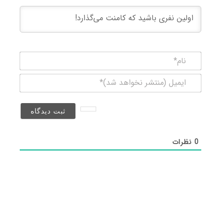
نام*
ایمیل
(منتشر
نخواهد
شد)*
0
نظرات