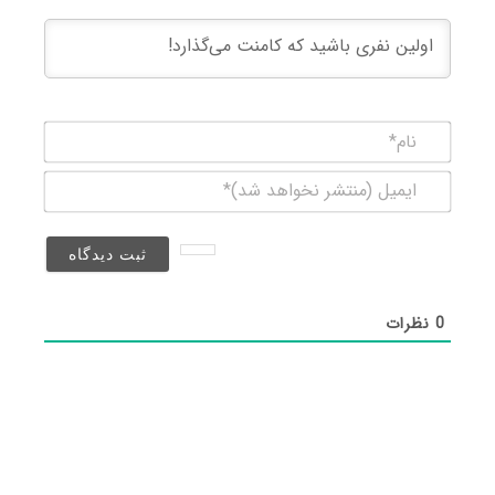
نام*
ایمیل
(منتشر
نخواهد
شد)*
0
نظرات